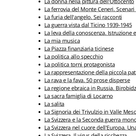
La donna nella pittura dell'Ottocento
La ferrovia del Monte Ceneri. Scenari di
La furia dell'angelo. Sei racconti
La guerra vista dal Ticino 1939-1945
La leva della conoscenza. Istruzione 
La mia musica
La Piazza finanziaria ticinese
La politica allo specchio
La politica torni protagonista
La rappresentazione della piccola pat
La rava e la fava. 50 prose disperse
La regione ebraica in Russia. Birobid
La sacra famiglia di Locarno
La salita
La Signoria dei Trivulzio in Valle Mes
La Svizzera e la Seconda guerra mond
La Svizzera nel cuore dell'Europa. Un
La Svizzera. Il virus della ricchezza