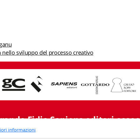
uganu
a nello sviluppo del processo creativo
rande Fidia Sapiens editori associ
iori informazioni
Via B. Lambertenghi 5 - 6900 Lugano