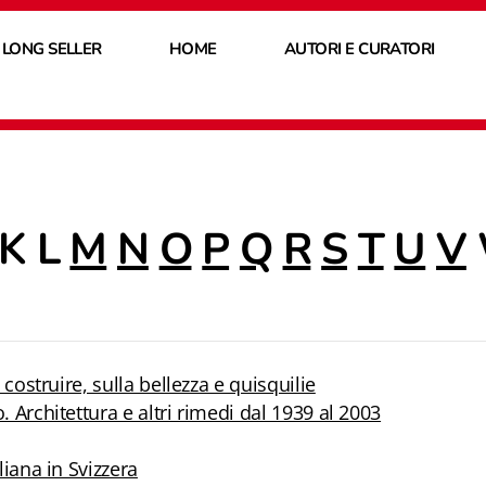
 LONG SELLER
HOME
AUTORI E CURATORI
K L
M
N
O
P
Q
R
S
T
U
V
l costruire, sulla bellezza e quisquilie
. Architettura e altri rimedi dal 1939 al 2003
liana in Svizzera