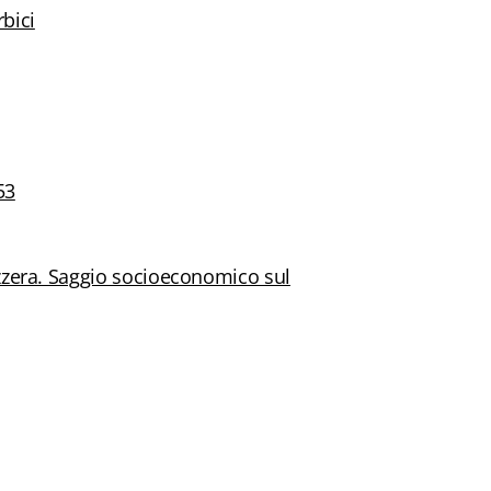
rbici
53
zzera. Saggio socioeconomico sul