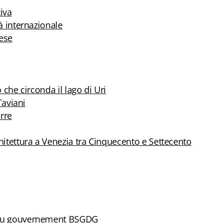
iva
tà internazionale
nese
o che circonda il lago di Uri
Taviani
erre
chitettura a Venezia tra Cinquecento e Settecento
e du gouvernement BSGDG