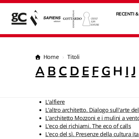
RECENTI &
Home
Titoli
A
B
C
D
E
F
G
H
I
J
L'alfiere
L'altro architetto. Dialogo sull'arte de
L'architetto Mozzoni e i mulini a vento
L'eco dei richiami. The eco of calls
L'eco del sì. Presenze della cultura ita