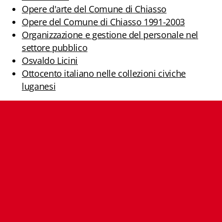
Opere d'arte del Comune di Chiasso
Biblioteca letteraria Nord-Sud
Opere del Comune di Chiasso 1991-2003
Attualità & Studi
Organizzazione e gestione del personale nel
settore pubblico
Collana di Lugano
Osvaldo Licini
Ottocento italiano nelle collezioni civiche
Cymbae
luganesi
Dibattiti & Documenti
EJO- European Journalism Observatory
Facsimili
Immagini & Arte
Incontro con
iQuaderni - fondazioneculturalecollinadoro