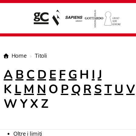
Home
Titoli
A
B
C
D
E
F
G
H
I
J
K
L
M
N
O
P
Q
R
S
T
U
V
W Y X Z
Giampiero Casagrande editore
Oltre i limiti