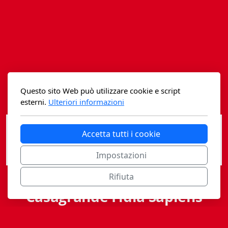
Istituzioni - Società - Cittadini
Jus Helveticum
Libella
Maestri della Pietra
Questo sito Web può utilizzare cookie e script
Oltre le frontiere
esterni.
Ulteriori informazioni
Storia
Accetta tutti i cookie
Spyra
Impostazioni
Testi scolastici
Rifiuta
Varia
Casagrande Fidia Sapiens
Fidia edizioni d'arte
editori associati sa