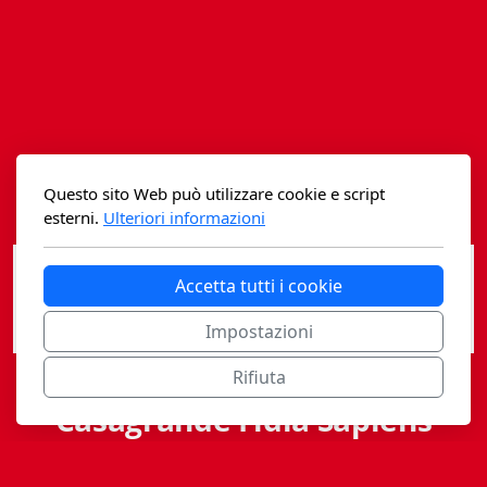
Istituzioni - Società - Cittadini
Jus Helveticum
Libella
Maestri della Pietra
Questo sito Web può utilizzare cookie e script
Oltre le frontiere
esterni.
Ulteriori informazioni
Storia
Accetta tutti i cookie
Spyra
Impostazioni
Testi scolastici
Rifiuta
Varia
Casagrande Fidia Sapiens
Fidia edizioni d'arte
editori associati sa