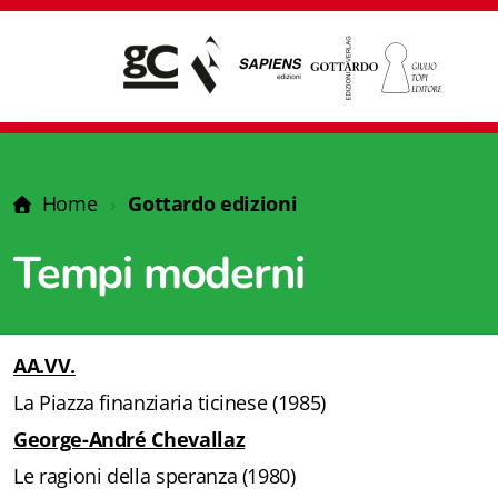
Home
Gottardo edizioni
Tempi moderni
AA.VV.
La Piazza finanziaria ticinese (1985)
George-André Chevallaz
Giampiero Casagrande editore
Le ragioni della speranza (1980)