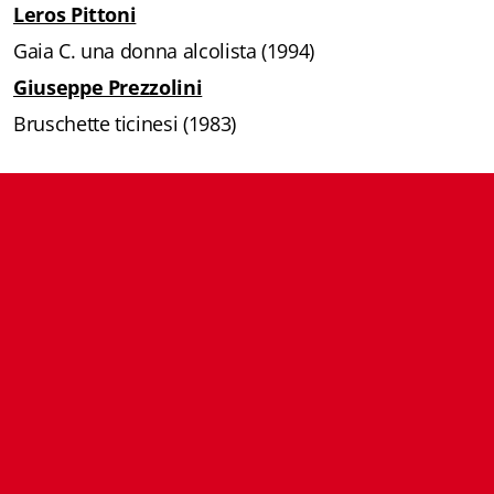
Leros Pittoni
Biblioteca letteraria Nord-Sud
Gaia C. una donna alcolista (1994)
Attualità & Studi
Giuseppe Prezzolini
Bruschette ticinesi (1983)
Collana di Lugano
Cymbae
Dibattiti & Documenti
EJO- European Journalism Observatory
Facsimili
Immagini & Arte
Incontro con
iQuaderni - fondazioneculturalecollinadoro