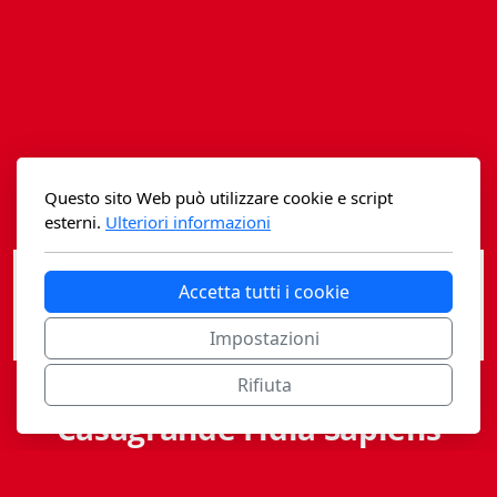
Istituzioni - Società - Cittadini
Jus Helveticum
Libella
Maestri della Pietra
Questo sito Web può utilizzare cookie e script
Oltre le frontiere
esterni.
Ulteriori informazioni
Storia
Accetta tutti i cookie
Spyra
Impostazioni
Testi scolastici
Rifiuta
Varia
Casagrande Fidia Sapiens
Fidia edizioni d'arte
editori associati sa