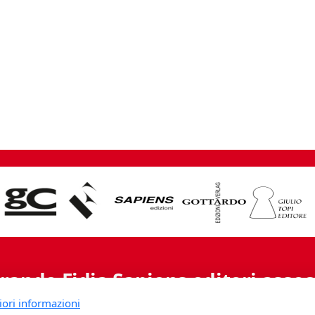
rande Fidia Sapiens editori associ
iori informazioni