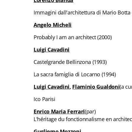
Lorenzo Bianda
Immagini dall'architettura di Mario Botta 
Angelo Micheli
Probably I am an architect (2000)
Luigi Cavadini
Castelgrande Bellinzona (1993)
La sacra famiglia di Locarno (1994)
Luigi Cavadini
,
Flaminio Gualdoni
(a cu
Ico Parisi
Enrico Maria Ferrari
(par)
L'héritage du fonctionnalisme en architec
Gugliemo Mozzoni