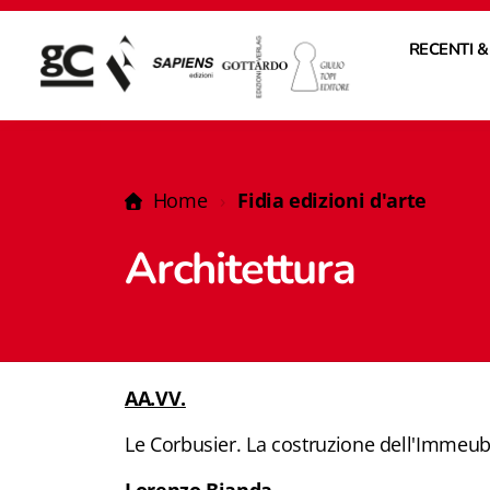
RECENTI &
Home
Fidia edizioni d'arte
Architettura
AA.VV.
Le Corbusier. La
costruzione
dell'Immeub