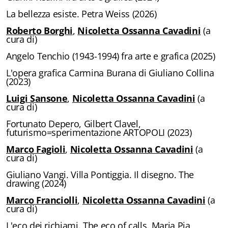
Biblioteca letteraria Nord-Sud
La bellezza esiste. Petra Weiss (2026)
Roberto Borghi
,
Nicoletta Ossanna Cavadini
(a
Attualità & Studi
cura di)
Angelo Tenchio (1943-1994) fra arte e grafica (2025)
Collana di Lugano
L'opera grafica Carmina Burana di Giuliano Collina
Cymbae
(2023)
Luigi Sansone
,
Nicoletta Ossanna Cavadini
(a
Dibattiti & Documenti
cura di)
Fortunato Depero, Gilbert Clavel,
EJO- European Journalism Observatory
futurismo=sperimentazione ARTOPOLI (2023)
Facsimili
Marco Fagioli
,
Nicoletta Ossanna Cavadini
(a
cura di)
Immagini & Arte
Giuliano Vangi. Villa Pontiggia. Il disegno. The
drawing (2024)
Incontro con
Marco Franciolli
,
Nicoletta Ossanna Cavadini
(a
cura di)
iQuaderni - fondazioneculturalecollinadoro
L'eco dei richiami. The eco of calls. Maria Pia