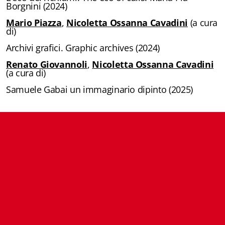
Borgnini (2024)
Istituzioni - Società - Cittadini
Mario Piazza
,
Nicoletta Ossanna Cavadini
(a cura
di)
Jus Helveticum
Archivi grafici. Graphic archives (2024)
Libella
Renato Giovannoli
,
Nicoletta Ossanna Cavadini
(a cura di)
Maestri della Pietra
Samuele Gabai un immaginario dipinto (2025)
Oltre le frontiere
Storia
Spyra
Testi scolastici
Varia
Fidia edizioni d'arte