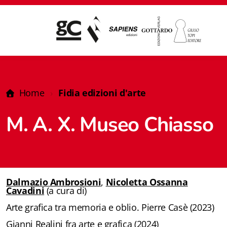
Home
Fidia edizioni d'arte
M. A. X. Museo Chiasso
Dalmazio Ambrosioni
,
Nicoletta Ossanna
Cavadini
(a cura di)
Arte grafica tra memoria e oblio. Pierre Casè (2023)
Giampiero Casagrande editore
Gianni Realini fra arte e grafica (2024)