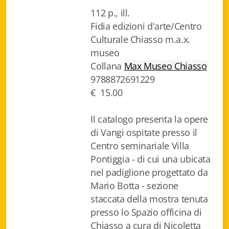
112 p., ill.
Biblioteca letteraria Nord-Sud
Fidia edizioni d'arte/Centro
Attualità & Studi
Culturale Chiasso m.a.x.
museo
Collana di Lugano
Collana
Max Museo Chiasso
9788872691229
Cymbae
€ 15.00
Dibattiti & Documenti
Il catalogo presenta la opere
EJO- European Journalism Observatory
di Vangi ospitate presso il
Centro seminariale Villa
Facsimili
Pontiggia - di cui una ubicata
Immagini & Arte
nel padiglione progettato da
Mario Botta - sezione
Incontro con
staccata della mostra tenuta
presso lo Spazio officina di
iQuaderni - fondazioneculturalecollinadoro
Chiasso a cura di Nicoletta