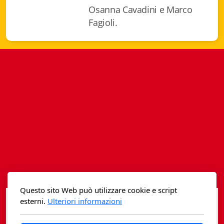
Istituzioni - Società - Cittadini
Osanna Cavadini e Marco
Fagioli.
Jus Helveticum
Libella
Maestri della Pietra
Oltre le frontiere
Storia
Spyra
Testi scolastici
Varia
Questo sito Web può utilizzare cookie e script
esterni.
Ulteriori informazioni
Fidia edizioni d'arte