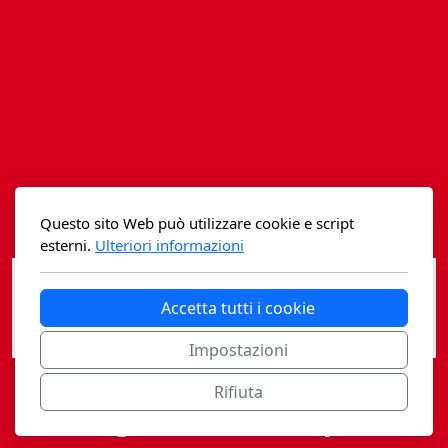
Istituzioni - Società - Cittadini
Jus Helveticum
Libella
Maestri della Pietra
Oltre le frontiere
Questo sito Web può utilizzare cookie e script
Storia
esterni.
Ulteriori informazioni
Spyra
Accetta tutti i cookie
Testi scolastici
Impostazioni
Varia
Rifiuta
Casagrande Fidia Sapiens
Fidia edizioni d'arte