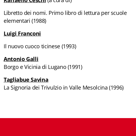
Raffaello Ceschi
(a cura di)
Biblioteca letteraria Nord-Sud
Libretto dei nomi. Primo libro di lettura per scuole
elementari (1988)
Attualità & Studi
Luigi Franconi
Collana di Lugano
Il nuovo cuoco ticinese (1993)
Cymbae
Antonio Galli
Dibattiti & Documenti
Borgo e Vicinia di Lugano (1991)
EJO- European Journalism Observatory
Tagliabue Savina
La Signoria dei Trivulzio in Valle Mesolcina (1996)
Facsimili
Immagini & Arte
Incontro con
iQuaderni - fondazioneculturalecollinadoro