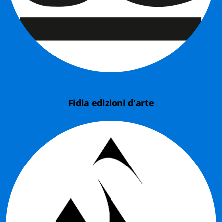
Biblioteca letteraria Nord-Sud
Attualità & Studi
Collana di Lugano
Cymbae
Dibattiti & Documenti
Fidia edizioni d'arte
EJO- European Journalism Observatory
Facsimili
Immagini & Arte
Incontro con
iQuaderni - fondazioneculturalecollinadoro