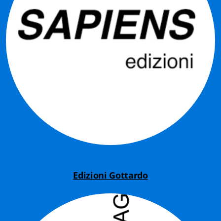
Fidia Architettura
Fidia. Artisti
Fidia. Artisti dei laghi. Itinerari europei
Fidia. Atti e Documenti
Fidia. Max Museo Chiasso
Fidia. Panoramas - Forces Vives par Jean Petit
Sapiens edizioni
Architettura & Arte
Edizioni Gottardo
Attualità & Studi
Tesi universitarie