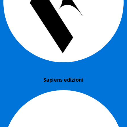
Istituzioni - Società - Cittadini
Jus Helveticum
Libella
Maestri della Pietra
Oltre le frontiere
Storia
Sapiens edizioni
Spyra
Testi scolastici
Varia
Fidia edizioni d'arte