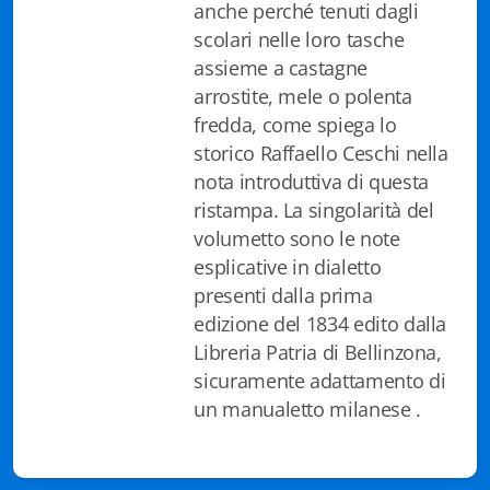
anche perché tenuti dagli
Istituzioni - Società - Cittadini
scolari nelle loro tasche
Jus Helveticum
assieme a castagne
arrostite, mele o polenta
Libella
fredda, come spiega lo
storico Raffaello Ceschi nella
Maestri della Pietra
nota introduttiva di questa
ristampa. La singolarità del
Oltre le frontiere
volumetto sono le note
Storia
esplicative in dialetto
presenti dalla prima
Spyra
edizione del 1834 edito dalla
Libreria Patria di Bellinzona,
Testi scolastici
sicuramente adattamento di
Varia
un manualetto milanese .
Fidia edizioni d'arte