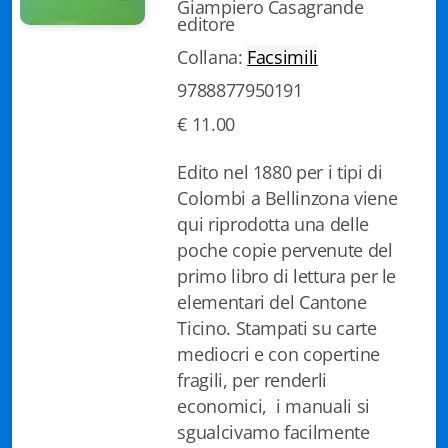
Giampiero Casagrande
editore
Biblioteca letteraria Nord-Sud
Collana:
Facsimili
Attualità & Studi
9788877950191
Collana di Lugano
€ 11.00
Cymbae
Edito nel 1880 per i tipi di
Colombi a Bellinzona viene
Dibattiti & Documenti
qui riprodotta una delle
EJO- European Journalism Observatory
poche copie pervenute del
primo libro di lettura per le
Facsimili
elementari del Cantone
Ticino. Stampati su carte
Immagini & Arte
mediocri e con copertine
Incontro con
fragili, per renderli
economici, i manuali si
iQuaderni - fondazioneculturalecollinadoro
sgualcivamo facilmente