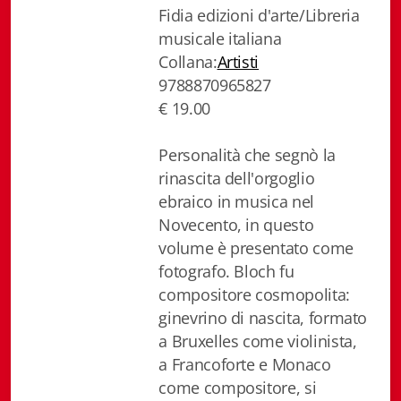
Fidia edizioni d'arte/Libreria
Biblioteca letteraria Nord-Sud
musicale italiana
Collana:
Artisti
Attualità & Studi
9788870965827
Collana di Lugano
€ 19.00
Cymbae
Personalità che segnò la
rinascita dell'orgoglio
Dibattiti & Documenti
ebraico in musica nel
EJO- European Journalism Observatory
Novecento, in questo
volume è presentato come
Facsimili
fotografo. Bloch fu
compositore cosmopolita:
Immagini & Arte
ginevrino di nascita, formato
Incontro con
a Bruxelles come violinista,
a Francoforte e Monaco
iQuaderni - fondazioneculturalecollinadoro
come compositore, si