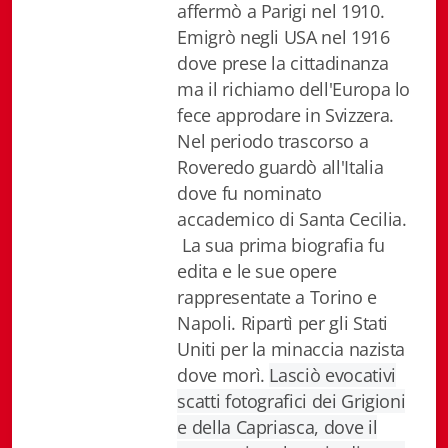
affermò a Parigi nel 1910.
Istituzioni - Società - Cittadini
Emigrò negli USA nel 1916
Jus Helveticum
dove prese la cittadinanza
ma il richiamo dell'Europa lo
Libella
fece approdare in Svizzera.
Nel periodo trascorso a
Maestri della Pietra
Roveredo guardò all'Italia
dove fu nominato
Oltre le frontiere
accademico di Santa Cecilia.
Storia
La sua prima biografia fu
edita e le sue opere
Spyra
rappresentate a Torino e
Napoli. Ripartì per gli Stati
Testi scolastici
Uniti per la minaccia nazista
Varia
dove morì.
Lasciò evocativi
scatti fotografici dei Grigioni
Fidia edizioni d'arte
e della Capriasca, dove il