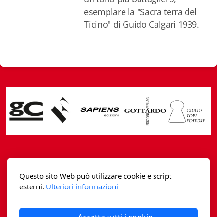
esemplare la "Sacra terra del
Ticino" di Guido Calgari 1939.
Casagrande Fidia Sapiens
Questo sito Web può utilizzare cookie e script
editori associati sa
esterni.
Ulteriori informazioni
Via B. Lambertenghi 5 - 6900 Lugano