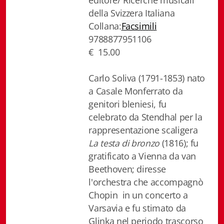
editore/ Ricerche musicali
della Svizzera Italiana
Gottardo edizioni
Collana:
Facsimili
Gottardo ed. Scrittori svizzeri
9788877951106
€ 15.00
Gottardo ed. Tempi moderni
Carlo Soliva (1791-1853) nato
Gottardo ed. I cristalli
a Casale Monferrato da
genitori bleniesi, fu
Giulio Topi editore
celebrato da Stendhal per la
rappresentazione scaligera
La Toppa
La testa di bronzo
(1816); fu
I Facsimili
gratificato a Vienna da van
Beethoven; diresse
l'orchestra che accompagnò
Chopin in un concerto a
Contatti
Varsavia e fu stimato da
Glinka nel periodo trascorso