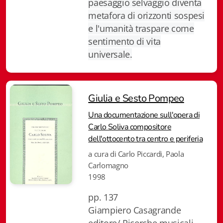
paesaggio selvaggio diventa
Fidia Architettura
metafora di orizzonti sospesi
e l'umanità traspare come
Fidia. Artisti
sentimento di vita
Fidia. Artisti dei laghi. Itinerari europei
universale.
Fidia. Atti e Documenti
Fidia. Max Museo Chiasso
Giulia e Sesto Pompeo
Una documentazione sull'opera di
Fidia. Panoramas - Forces Vives par Jean Petit
Carlo Soliva compositore
dell'ottocento tra centro e periferia
Sapiens edizioni
a cura di Carlo Piccardi, Paola
Carlomagno
Architettura & Arte
1998
Attualità & Studi
pp. 137
Giampiero Casagrande
Tesi universitarie