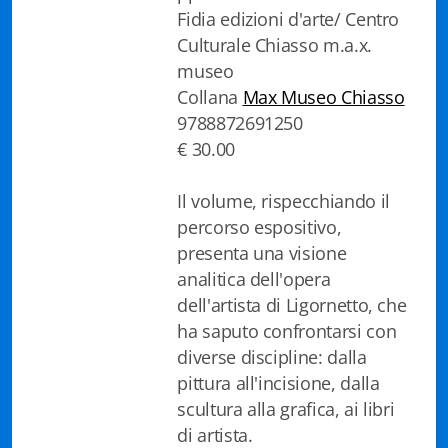
Fidia edizioni d'arte/ Centro
Biblioteca letteraria Nord-Sud
Culturale Chiasso m.a.x.
Attualità & Studi
museo
Collana
Max Museo Chiasso
Collana di Lugano
9788872691250
€ 30.00
Cymbae
Il volume, rispecchiando il
Dibattiti & Documenti
percorso espositivo,
EJO- European Journalism Observatory
presenta una visione
analitica dell'opera
Facsimili
dell'artista di Ligornetto, che
ha saputo confrontarsi con
Immagini & Arte
diverse discipline: dalla
Incontro con
pittura all'incisione, dalla
scultura alla grafica, ai libri
iQuaderni - fondazioneculturalecollinadoro
di artista.