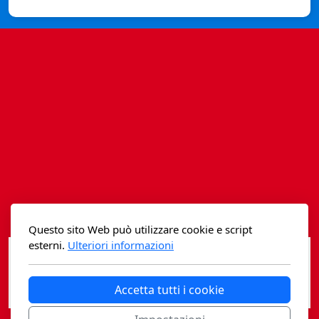
Istituzioni - Società - Cittadini
Jus Helveticum
Libella
Maestri della Pietra
Oltre le frontiere
Storia
Spyra
Questo sito Web può utilizzare cookie e script
Testi scolastici
esterni.
Ulteriori informazioni
Varia
Accetta tutti i cookie
Fidia edizioni d'arte