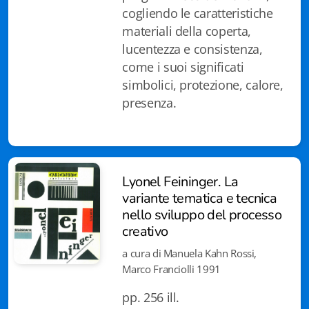
Istituzioni - Società - Cittadini
cogliendo le caratteristiche
materiali della coperta,
Jus Helveticum
lucentezza e consistenza,
come i suoi significati
Libella
simbolici, protezione, calore,
presenza.
Maestri della Pietra
Oltre le frontiere
Storia
Lyonel Feininger. La
Spyra
variante tematica e tecnica
nello sviluppo del processo
Testi scolastici
creativo
a cura di Manuela Kahn Rossi,
Varia
Marco Franciolli 1991
Fidia edizioni d'arte
pp. 256 ill.