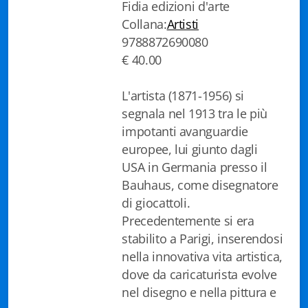
Fidia edizioni d'arte
Fidia Architettura
Collana:
Artisti
9788872690080
Fidia. Artisti
€ 40.00
Fidia. Artisti dei laghi. Itinerari europei
L'artista (1871-1956) si
Fidia. Atti e Documenti
segnala nel 1913 tra le più
impotanti avanguardie
Fidia. Max Museo Chiasso
europee, lui giunto dagli
Fidia. Panoramas - Forces Vives par Jean Petit
USA in Germania presso il
Bauhaus, come disegnatore
Sapiens edizioni
di giocattoli.
Precedentemente si era
Architettura & Arte
stabilito a Parigi, inserendosi
nella innovativa vita artistica,
Attualità & Studi
dove da caricaturista evolve
nel disegno e nella pittura e
Tesi universitarie