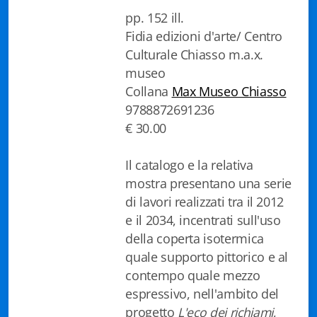
pp. 152 ill.
Biblioteca letteraria Nord-Sud
Fidia edizioni d'arte/ Centro
Attualità & Studi
Culturale Chiasso m.a.x.
museo
Collana di Lugano
Collana
Max Museo Chiasso
9788872691236
Cymbae
€ 30.00
Dibattiti & Documenti
Il catalogo e la relativa
EJO- European Journalism Observatory
mostra presentano una serie
di lavori realizzati tra il 2012
Facsimili
e il 2034, incentrati sull'uso
Immagini & Arte
della coperta isotermica
quale supporto pittorico e al
Incontro con
contempo quale mezzo
espressivo, nell'ambito del
iQuaderni - fondazioneculturalecollinadoro
progetto
L'eco dei richiami
,