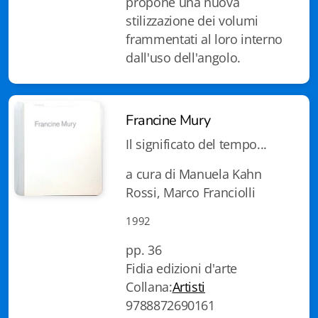
propone una nuova
Gottardo edizioni
stilizzazione dei volumi
frammentati al loro interno
Gottardo ed. Scrittori svizzeri
dall'uso dell'angolo.
Gottardo ed. Tempi moderni
Gottardo ed. I cristalli
Francine Mury
Il significato del tempo...
Giulio Topi editore
a cura di Manuela Kahn
La Toppa
Rossi, Marco Franciolli
I Facsimili
1992
pp. 36
Fidia edizioni d'arte
Collana:
Artisti
Contatti
9788872690161