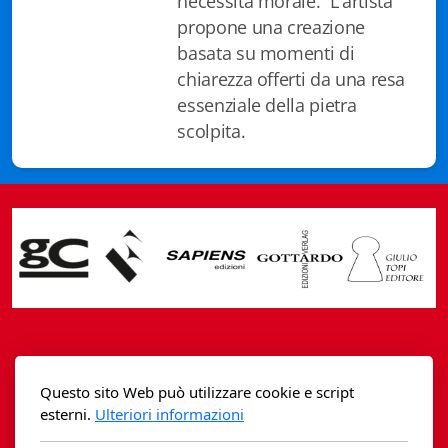
necessità morale. L'artista
propone una creazione
basata su momenti di
chiarezza offerti da una resa
essenziale della pietra
scolpita.
Casagrande Fidia Sapiens
Questo sito Web può utilizzare cookie e script
editori associati sa
esterni.
Ulteriori informazioni