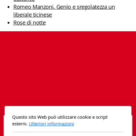
Istituzioni - Società - Cittadini
Romeo Manzoni. Genio e sregolatezza un
liberale ticinese
Jus Helveticum
Rose di notte
Libella
Maestri della Pietra
Oltre le frontiere
Storia
Spyra
Testi scolastici
Varia
Questo sito Web può utilizzare cookie e script
esterni.
Ulteriori informazioni
Fidia edizioni d'arte