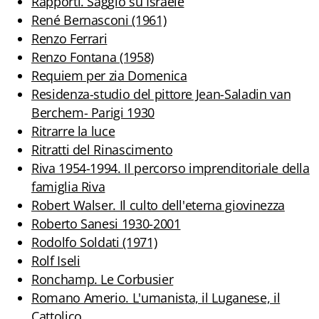
Rapporti. Saggio su Israele
Biblioteca letteraria Nord-Sud
René Bernasconi (1961)
Renzo Ferrari
Attualità & Studi
Renzo Fontana (1958)
Requiem per zia Domenica
Collana di Lugano
Residenza-studio del pittore Jean-Saladin van
Cymbae
Berchem- Parigi 1930
Ritrarre la luce
Dibattiti & Documenti
Ritratti del Rinascimento
Riva 1954-1994. Il percorso imprenditoriale della
EJO- European Journalism Observatory
famiglia Riva
Robert Walser. Il culto dell'eterna giovinezza
Facsimili
Roberto Sanesi 1930-2001
Immagini & Arte
Rodolfo Soldati (1971)
Rolf Iseli
Incontro con
Ronchamp. Le Corbusier
Romano Amerio. L'umanista, il Luganese, il
iQuaderni - fondazioneculturalecollinadoro
Cattolico