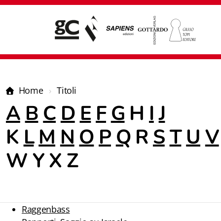
Home
Titoli
A
B
C
D
E
F
G
H
I
J
K
L
M
N
O
P
Q
R
S
T
U
V
W Y X Z
Raggenbass
Giampiero Casagrande editore