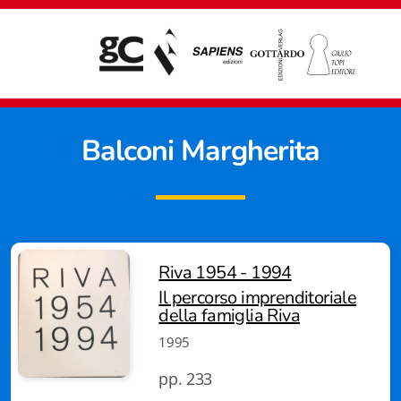
Balconi Margherita
Riva 1954 - 1994
Il percorso imprenditoriale
della famiglia Riva
1995
pp. 233
Giampiero Casagrande editore