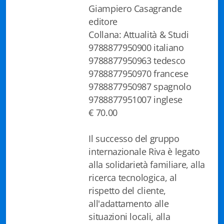
Giampiero Casagrande
Biblioteca letteraria Nord-Sud
editore
Collana: Attualità & Studi
Attualità & Studi
9788877950900 italiano
Collana di Lugano
9788877950963 tedesco
9788877950970 francese
Cymbae
9788877950987 spagnolo
9788877951007 inglese
Dibattiti & Documenti
€ 70.00
EJO- European Journalism Observatory
Il successo del gruppo
Facsimili
internazionale Riva è legato
alla solidarietà familiare, alla
Immagini & Arte
ricerca tecnologica, al
Incontro con
rispetto del cliente,
all'adattamento alle
iQuaderni - fondazioneculturalecollinadoro
situazioni locali, alla