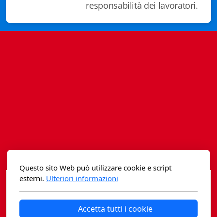
responsabilità dei lavoratori.
Istituzioni - Società - Cittadini
Jus Helveticum
Libella
Maestri della Pietra
Oltre le frontiere
Storia
Spyra
Testi scolastici
Questo sito Web può utilizzare cookie e script
Varia
esterni.
Ulteriori informazioni
Fidia edizioni d'arte
Accetta tutti i cookie