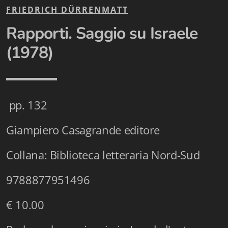
Istituzioni - Società - Cittadini
FRIEDRICH DÜRRENMATT
Rapporti. Saggio su Israele
Jus Helveticum
(1978)
Libella
Maestri della Pietra
Oltre le frontiere
pp. 132
Storia
Giampiero Casagrande editore
Spyra
Collana: Biblioteca letteraria Nord-Sud
Testi scolastici
9788877951496
Varia
€ 10.00
Fidia edizioni d'arte