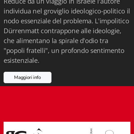
Reduce da un viaggio in Israele l'autore
Fidia Architettura
individua nel groviglio ideologico-politico il
Fidia. Artisti
nodo essenziale del problema. L'impolitico
Dürrenmatt contrappone alle ideologie,
Fidia. Artisti dei laghi. Itinerari europei
che alimentano la spirale d'odio tra
Fidia. Atti e Documenti
"popoli fratelli", un profondo sentimento
Fidia. Max Museo Chiasso
esistenziale.
Fidia. Panoramas - Forces Vives par Jean Petit
Maggiori info
Sapiens edizioni
Architettura & Arte
Attualità & Studi
Tesi universitarie