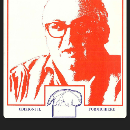
Biblioteca letteraria Nord-Sud
Attualità & Studi
Collana di Lugano
Cymbae
Dibattiti & Documenti
EJO- European Journalism Observatory
Facsimili
Immagini & Arte
Incontro con
iQuaderni - fondazioneculturalecollinadoro