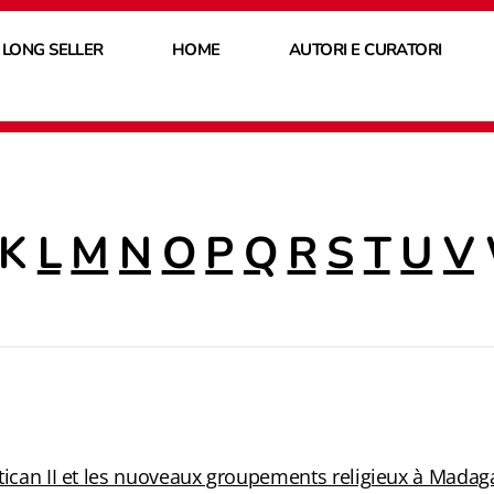
 LONG SELLER
HOME
AUTORI E CURATORI
K
L
M
N
O
P
Q
R
S
T
U
V
atican II et les nuoveaux groupements religieux à Madag