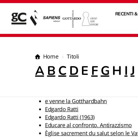
RECENTI &
Home
Titoli
A
B
C
D
E
F
G
H
I
J
e venne la Gotthardbahn
Edgardo Ratti
Edgardo Ratti (1963)
Educare al confronto. Antirazzismo
Èglise sacrement du salut selon le V