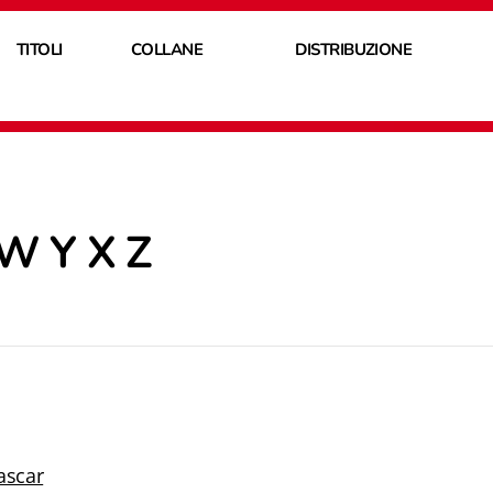
TITOLI
COLLANE
DISTRIBUZIONE
W Y X Z
ascar