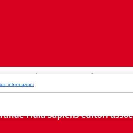
iori informazioni
rande Fidia Sapiens editori associ
Via B. Lambertenghi 5 - 6900 Lugano