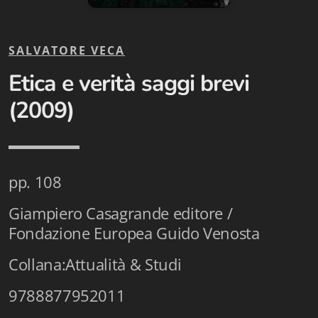
Biblioteca letteraria Nord-Sud
Attualità & Studi
SALVATORE VECA
Etica e verità saggi brevi
Collana di Lugano
(2009)
Cymbae
Dibattiti & Documenti
EJO- European Journalism Observatory
pp. 108
Facsimili
Giampiero Casagrande editore /
Fondazione Europea Guido Venosta
Immagini & Arte
Collana:Attualità & Studi
Incontro con
9788877952011
iQuaderni - fondazioneculturalecollinadoro