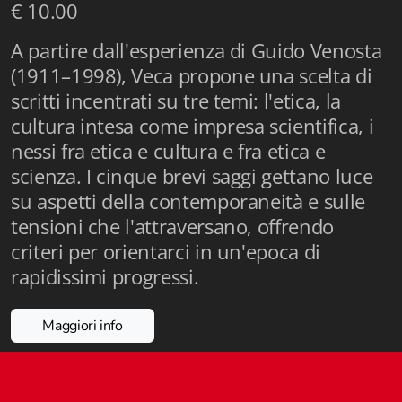
€ 10.00
Istituzioni - Società - Cittadini
A partire dall'esperienza di Guido Venosta
Jus Helveticum
(1911–1998), Veca propone una scelta di
Libella
scritti incentrati su tre temi: l'etica, la
cultura intesa come impresa scientifica, i
Maestri della Pietra
nessi fra etica e cultura e fra etica e
scienza. I cinque brevi saggi gettano luce
Oltre le frontiere
su aspetti della contemporaneità e sulle
Storia
tensioni che l'attraversano, offrendo
criteri per orientarci in un'epoca di
Spyra
rapidissimi progressi.
Testi scolastici
Maggiori info
Varia
Fidia edizioni d'arte