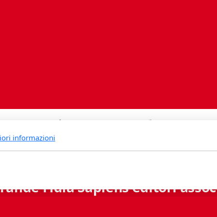
iori informazioni
rande Fidia Sapiens editori associ
Via B. Lambertenghi 5 - 6900 Lugano