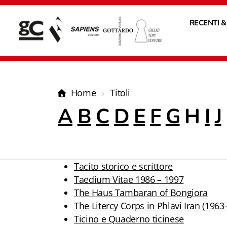
RECENTI &
Home
Titoli
A
B
C
D
E
F
G
H
I
J
Tacito storico e scrittore
Taedium Vitae 1986 – 1997
The Haus Tambaran of Bongiora
The Litercy Corps in Phlavi Iran (1963-
Ticino e Quaderno ticinese