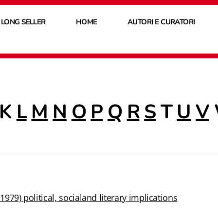
 LONG SELLER
HOME
AUTORI E CURATORI
K
L
M
N
O
P
Q
R
S
T
U
V
1979) political, socialand literary implications