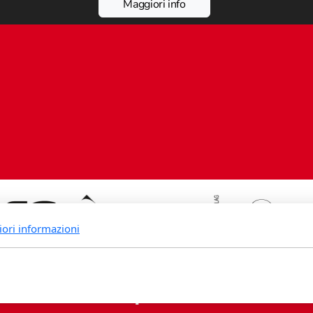
Maggiori info
iori informazioni
rande Fidia Sapiens editori associ