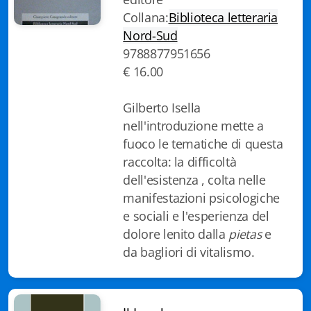
Collana:
Biblioteca letteraria
Biblioteca letteraria Nord-Sud
Nord-Sud
Attualità & Studi
9788877951656
€ 16.00
Collana di Lugano
Gilberto Isella
Cymbae
nell'introduzione mette a
Dibattiti & Documenti
fuoco le tematiche di questa
raccolta: la difficoltà
EJO- European Journalism Observatory
dell'esistenza , colta nelle
manifestazioni psicologiche
Facsimili
e sociali e l'esperienza del
Immagini & Arte
dolore lenito dalla
pietas
e
da bagliori di vitalismo.
Incontro con
iQuaderni - fondazioneculturalecollinadoro