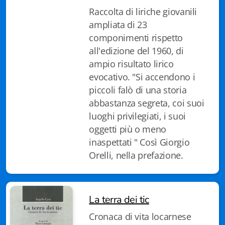
Raccolta di liriche giovanili
Gottardo edizioni
ampliata di 23
componimenti rispetto
Gottardo ed. Scrittori svizzeri
all'edizione del 1960, di
Gottardo ed. Tempi moderni
ampio risultato lirico
evocativo. "Si accendono i
Gottardo ed. I cristalli
piccoli falò di una storia
abbastanza segreta, coi suoi
Giulio Topi editore
luoghi privilegiati, i suoi
oggetti più o meno
La Toppa
inaspettati " Così Giorgio
I Facsimili
Orelli, nella prefazione.
La terra dei tic
Contatti
Cronaca di vita locarnese