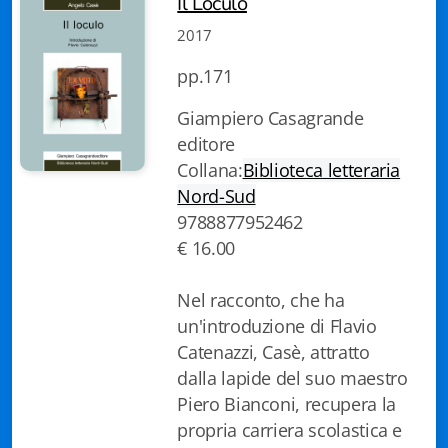
Il Loculo
Istituzioni - Società - Cittadini
2017
Jus Helveticum
pp.171
Libella
Giampiero Casagrande
editore
Maestri della Pietra
Collana:
Biblioteca letteraria
Oltre le frontiere
Nord-Sud
9788877952462
Storia
€ 16.00
Spyra
Nel racconto, che ha
Testi scolastici
un'introduzione di Flavio
Catenazzi, Casè, attratto
Varia
dalla lapide del suo maestro
Piero Bianconi, recupera la
Fidia edizioni d'arte
propria carriera scolastica e