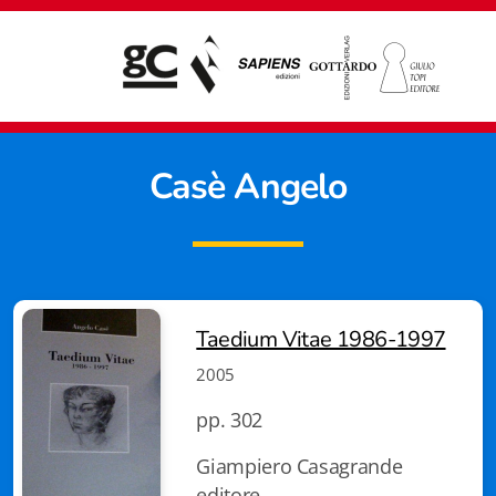
Casè Angelo
Taedium Vitae 1986-1997
2005
pp. 302
Giampiero Casagrande
Giampiero Casagrande editore
editore