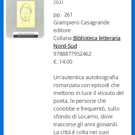
2021
Chi siamo
pp. 261
Giampiero Casagrande
editore
Collana:
Biblioteca letteraria
Nord-Sud
9788877952462
€. 14.00
Un'autentica autobiografia
romanzata con episodi che
mettono in luce il vissuto del
poeta, le persone che
conobbe e frequentò, sullo
sfondo di Locarno, dove
trascorse gli anni giovanili.
La città è colta nei suoi