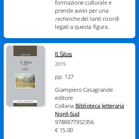
formazione culturale e
Fidia Architettura
prende avvio per una
recherche
dei tanti ricordi
Fidia. Artisti
legati a questa figura.
Fidia. Artisti dei laghi. Itinerari europei
Fidia. Atti e Documenti
Il Silos
Fidia. Max Museo Chiasso
2015
Fidia. Panoramas - Forces Vives par Jean Petit
pp. 127
Sapiens edizioni
Giampiero Casagrande
editore
Architettura & Arte
Collana
Biblioteca letteraria
Nord-Sud
Attualità & Studi
9788877952356
€ 15.00
Tesi universitarie