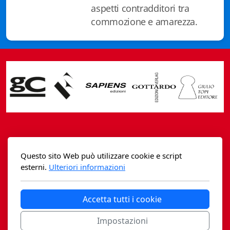
aspetti contradditori tra
commozione e amarezza.
Casagrande Fidia Sapiens
Questo sito Web può utilizzare cookie e script
editori associati sa
esterni.
Ulteriori informazioni
Via B. Lambertenghi 5 - 6900 Lugano
Accetta tutti i cookie
Via G. Pezzotti 4 - 20141 Milano
Impostazioni