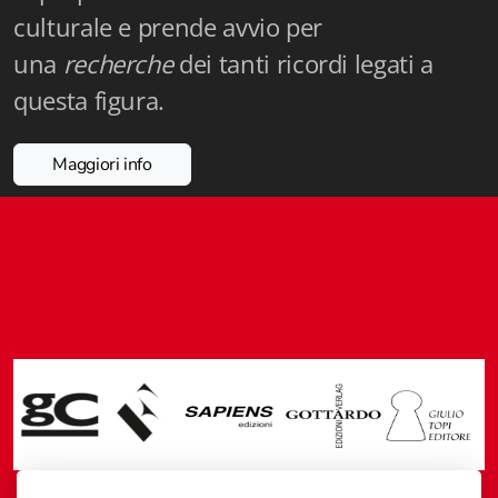
Fidia Architettura
culturale e prende avvio per
una
recherche
dei tanti ricordi legati a
Fidia. Artisti
questa figura.
Fidia. Artisti dei laghi. Itinerari europei
Maggiori info
Fidia. Atti e Documenti
Fidia. Max Museo Chiasso
Fidia. Panoramas - Forces Vives par Jean Petit
Sapiens edizioni
Architettura & Arte
Attualità & Studi
Tesi universitarie