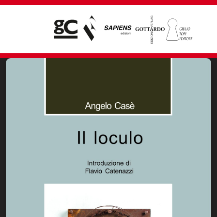
Giampiero Casagrande editore