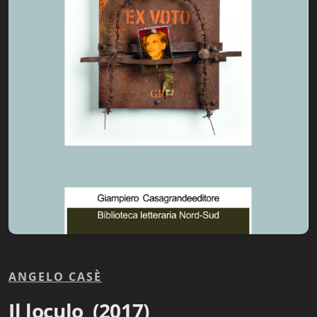
Biblioteca letteraria Nord-Sud
Attualità & Studi
Collana di Lugano
Cymbae
Dibattiti & Documenti
EJO- European Journalism Observatory
Facsimili
Immagini & Arte
Incontro con
ANGELO CASÈ
iQuaderni - fondazioneculturalecollinadoro
Il loculo (2017)