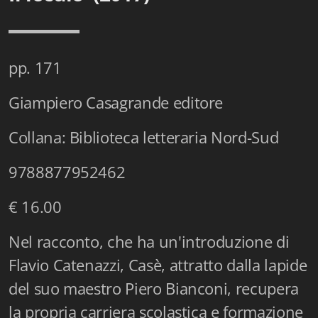
Istituzioni - Società - Cittadini
Jus Helveticum
pp. 171
Libella
Giampiero Casagrande editore
Maestri della Pietra
Collana: Biblioteca letteraria Nord-Sud
Oltre le frontiere
Storia
9788877952462
Spyra
€ 16.00
Testi scolastici
Nel racconto, che ha un'introduzione di
Flavio Catenazzi, Casè, attratto dalla lapide
Varia
del suo maestro Piero Bianconi, recupera
Fidia edizioni d'arte
la propria carriera scolastica e formazione