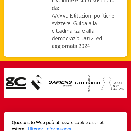
Il volume è stato sostituito
Gottardo edizioni
da:
AA.VV., Istituzioni politiche
Gottardo ed. Scrittori svizzeri
svizzere. Guida alla
cittadinanza e alla
Gottardo ed. Tempi moderni
democrazia, 2012, ed
aggiornata 2024
Gottardo ed. I cristalli
Giulio Topi editore
La Toppa
I Facsimili
Casagrande Fidia Sapiens
Contatti
Questo sito Web può utilizzare cookie e script
editori associati sa
esterni.
Ulteriori informazioni