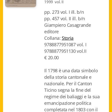
1999 vol. II
Biblioteca letteraria Nord-Sud
pp. 273 vol. I ill. b/n
Attualità & Studi
pp. 457 vol. II ill. b/n
Giampiero Casagrande
Collana di Lugano
editore
Collana:
Storia
Cymbae
9788877951087 vol. I
Dibattiti & Documenti
9788877951130 vol.II
€ 20.00
EJO- European Journalism Observatory
Il 1798 è una data simbolo
Facsimili
della storia cantonale e
Immagini & Arte
nazionale. Per il Canton
Ticino segna la fine del
Incontro con
regime dei baliaggi e la sua
emancipazione politica
iQuaderni - fondazioneculturalecollinadoro
completata nel 1803 con il