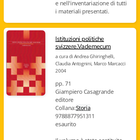
e nell'inventariazione di tutti
Fidia Architettura
i materiali presentati.
Fidia. Artisti
Fidia. Artisti dei laghi. Itinerari europei
Istituzioni politiche
svizzere.Vademecum
Fidia. Atti e Documenti
a cura di Andrea Ghiringhelli,
Fidia. Max Museo Chiasso
Claudia Antognini, Marco Marcacci
2004
Fidia. Panoramas - Forces Vives par Jean Petit
pp. 71
Sapiens edizioni
Giampiero Casagrande
editore
Architettura & Arte
Collana:
Storia
9788877951311
Attualità & Studi
esaurito
Tesi universitarie