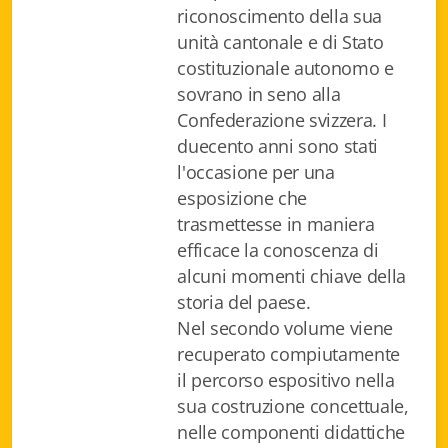
riconoscimento della sua
Istituzioni - Società - Cittadini
unità cantonale e di Stato
Jus Helveticum
costituzionale autonomo e
sovrano in seno alla
Libella
Confederazione svizzera. I
duecento anni sono stati
Maestri della Pietra
l'occasione per una
Oltre le frontiere
esposizione che
trasmettesse in maniera
Storia
efficace la conoscenza di
alcuni momenti chiave della
Spyra
storia del paese.
Testi scolastici
Nel secondo volume viene
recuperato compiutamente
Varia
il percorso espositivo nella
sua costruzione concettuale,
Fidia edizioni d'arte
nelle componenti didattiche