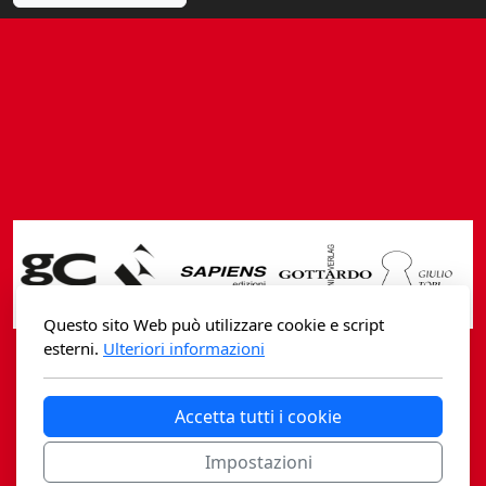
Fidia Architettura
Fidia. Artisti
Fidia. Artisti dei laghi. Itinerari europei
Fidia. Atti e Documenti
Fidia. Max Museo Chiasso
Fidia. Panoramas - Forces Vives par Jean Petit
Sapiens edizioni
Questo sito Web può utilizzare cookie e script
esterni.
Ulteriori informazioni
Architettura & Arte
Casagrande Fidia Sapiens
Attualità & Studi
Accetta tutti i cookie
editori associati sa
Tesi universitarie
Impostazioni