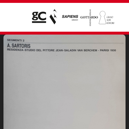
Giampiero Casagrande editore