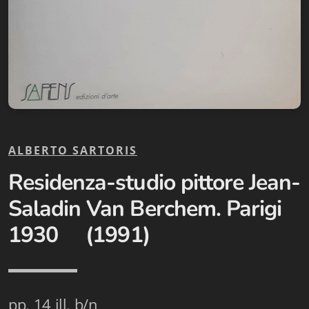
Biblioteca letteraria Nord-Sud
Attualità & Studi
Collana di Lugano
Cymbae
Dibattiti & Documenti
ALBERTO SARTORIS
EJO- European Journalism Observatory
Residenza-studio pittore Jean-
Facsimili
Saladin Van Berchem. Parigi
1930 (1991)
Immagini & Arte
Incontro con
iQuaderni - fondazioneculturalecollinadoro
pp. 14 ill. b/n