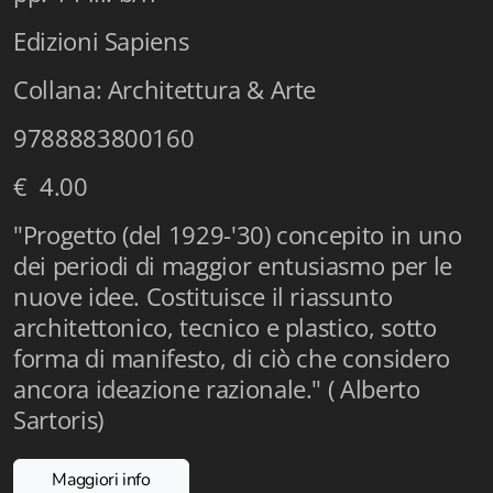
Istituzioni - Società - Cittadini
Edizioni Sapiens
Jus Helveticum
Collana: Architettura & Arte
Libella
9788883800160
Maestri della Pietra
€ 4.00
Oltre le frontiere
"Progetto (del 1929-'30) concepito in uno
dei periodi di maggior entusiasmo per le
Storia
nuove idee. Costituisce il riassunto
Spyra
architettonico, tecnico e plastico, sotto
forma di manifesto, di ciò che considero
Testi scolastici
ancora ideazione razionale." ( Alberto
Varia
Sartoris)
Fidia edizioni d'arte
Maggiori info