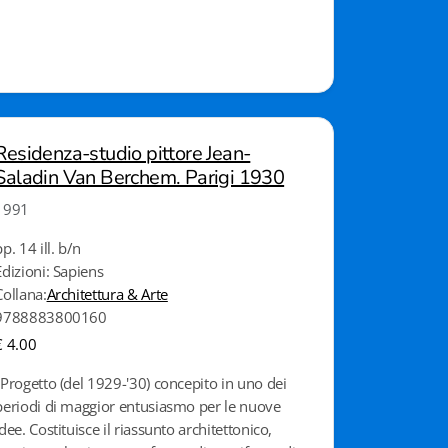
Residenza-studio pittore Jean-
Saladin Van Berchem. Parigi 1930
1991
pp. 14 ill. b/n
Edizioni: Sapiens
Collana:
Architettura & Arte
9788883800160
€ 4.00
"Progetto (del 1929-'30) concepito in uno dei
periodi di maggior entusiasmo per le nuove
idee. Costituisce il riassunto architettonico,