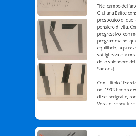
"Nel campo dell'arte 
Giuliana Balice con
prospettico di quell
pensiero di vita. Co
progressivo, con mo
programma nel qual
equilibrio, la purezz
sottigliezza e la mis
dello splendore del
Sartoris)
Con il titolo "Eserci
nel 1993 hanno dedic
di sei serigrafie, c
Veca, e tre sculture 