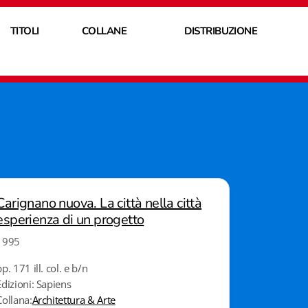
TITOLI
COLLANE
DISTRIBUZIONE
Carignano nuova. La città nella città
esperienza di un progetto
1995
pp. 171 ill. col. e b/n
Edizioni: Sapiens
Collana:
Architettura & Arte