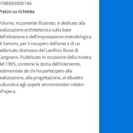
9788883800146
Prezzo su richiesta
Volume, riccamente illustrato, è dedicato alla
realizzazione architettonica sulla base
dell'ideazione e dell'impostazione metodologica
di Sartoris, per il recupero dell'area e di un
fabbricato dismesso del Lanificio Bona di
Carignano. Pubblicato in occasione della mostra
del 1995, contiene la storia dell'intervento,
testimoniata da chi ha partecipato alla
realizzazione, alla progettazione, al dibattito
culturale e agli aspetti amministrativi relativi
all'opera.