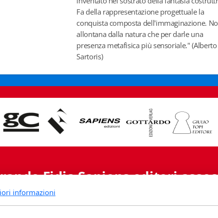
inventato nel sostrato della fantasia costruttr
Fa della rappresentazione progettuale la
conquista composta dell'immaginazione. No
allontana dalla natura che per darle una
presenza metafisica più sensoriale." (Alberto
Sartoris)
rande Fidia Sapiens editori associ
iori informazioni
Via B. Lambertenghi 5 - 6900 Lugano