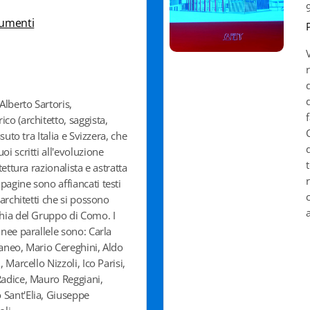
cumenti
 Alberto Sartoris,
co (architetto, saggista,
ssuto tra Italia e Svizzera, che
oi scritti all'evoluzione
itettura razionalista e astratta
pagine sono affiancati testi
 architetti che si possono
chia del Gruppo di Como. I
inee parallele sono: Carla
taneo, Mario Cereghini, Aldo
, Marcello Nizzoli, Ico Parisi,
Radice, Mauro Reggiani,
 Sant'Elia, Giuseppe