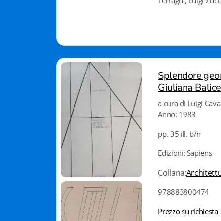
Terragni, Luigi Zucc
Splendore geome
Giuliana Balice
a cura di Luigi Cava
Anno: 1983
pp. 35 ill. b/n
Edizioni: Sapiens
Collana:
Architett
978883800474
Prezzo su richiesta