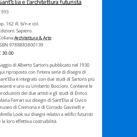
Sant'Elia e l'architettura futurista
1993
pp. 162 ill. b/n e col.
Edizioni: Sapiens
Collana:
Architettura & Arte
ISBN 9788883800139
€ 30.00
Saggio di Alberto Sartoris pubblicato nel 1930
qui riproposto con l'intera serie di disegni di
Sant'Elia è integrato con due studi di Sartoris più
recenti e uno su Umberto Boccioni. Contiene le
produzioni dei due artisti e gli studi di Enrico
Maria Ferrari sui disegni di Sant'Elia al Civico
museo di Cremona e di Corrado Gavinelli e
Mirella Look sui disegni relativi a edifici futuristi
e la loro effettiva costruibilità.