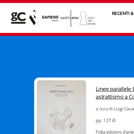
RECENTI &
Linee parallele
astrattismo a C
a cura di Luigi Cav
pp. 127 ill.
Fidia edizioni d'arte