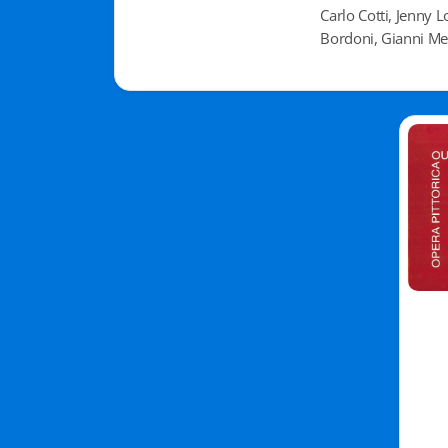
Carlo Cotti, Jenny 
Bordoni, Gianni Met