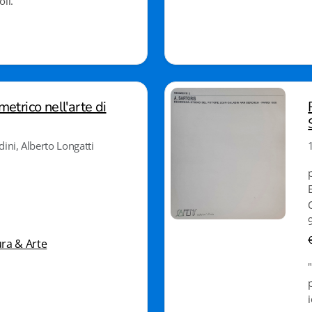
oli.
trico nell'arte di
dini, Alberto Longatti
ura & Arte