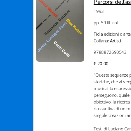
Percorsi dell'as
1993
pp. 59 ill. col.
Fidia edizioni d'arte
Collana:
Artisti
9788872690543
€ 20.00
"Queste sequenze pl
storiche, che vi ve
musicalità espressi
perseguono, quale p
obiettivo, la ricerc
riassuntiva di un 
singole creazioni art
Testi di Luciano Ca