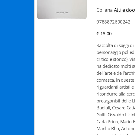
Collana
Atti e do
9788872690242
€ 18.00
Raccolta di saggi di
personaggio poliedri
critico e storico), vi
ha dedicato molti su
dell'arte e dell'arch
comasca. In queste 
riguardanti artisti e
ricondurre alla cer
protagonisti delle L
Badiali, Cesare Cat
Galli, Osvaldo Licini
Carla Prina, Mario 
Manlio Rho, Antono