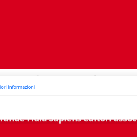
iori informazioni
rande Fidia Sapiens editori associ
Via B. Lambertenghi 5 - 6900 Lugano