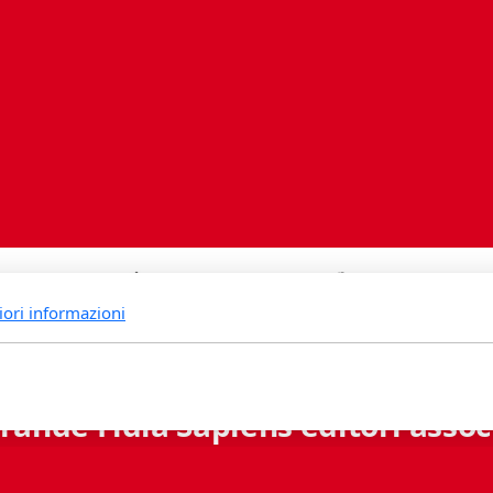
iori informazioni
rande Fidia Sapiens editori associ
Via B. Lambertenghi 5 - 6900 Lugano