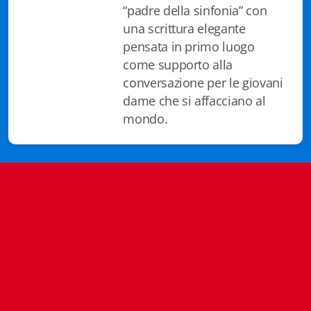
“padre della sinfonia” con
Istituzioni - Società - Cittadini
una scrittura elegante
Jus Helveticum
pensata in primo luogo
come supporto alla
Libella
conversazione per le giovani
dame che si affacciano al
Maestri della Pietra
mondo.
Oltre le frontiere
Storia
Spyra
Testi scolastici
Varia
Fidia edizioni d'arte