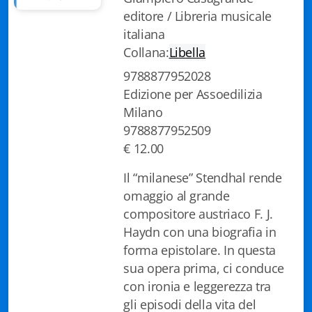
editore / Libreria musicale
Biblioteca letteraria Nord-Sud
italiana
Attualità & Studi
Collana:
Libella
9788877952028
Collana di Lugano
Edizione per Assoedilizia
Cymbae
Milano
9788877952509
Dibattiti & Documenti
€ 12.00
EJO- European Journalism Observatory
Il “milanese” Stendhal rende
omaggio al grande
Facsimili
compositore austriaco F. J.
Haydn con una biografia in
Immagini & Arte
forma epistolare. In questa
Incontro con
sua opera prima, ci conduce
con ironia e leggerezza tra
iQuaderni - fondazioneculturalecollinadoro
gli episodi della vita del