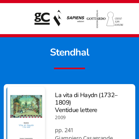
Stendhal
La vita di Haydn (1732–
1809)
Ventidue lettere
2009
pp. 241
Giampiero Casagrande editore
Giampiero Casagrande