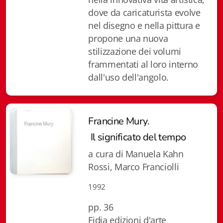
Istituzioni - Società - Cittadini
dove da caricaturista evolve
nel disegno e nella pittura e
Jus Helveticum
propone una nuova
stilizzazione dei volumi
Libella
frammentati al loro interno
Maestri della Pietra
dall'uso dell'angolo.
Oltre le frontiere
Storia
Francine Mury.
Il significato del tempo
Spyra
a cura di Manuela Kahn
Testi scolastici
Rossi, Marco Franciolli
Varia
1992
pp. 36
Fidia edizioni d'arte
Fidia edizioni d'arte