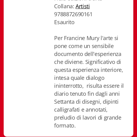
Fidia Architettura
Collana:
Artisti
9788872690161
Fidia. Artisti
Esaurito
Fidia. Artisti dei laghi. Itinerari europei
Per Francine Mury l'arte si
pone come un sensibile
Fidia. Atti e Documenti
documento dell'esperienza
Fidia. Max Museo Chiasso
che diviene. Significativo di
questa esperienza interiore,
Fidia. Panoramas - Forces Vives par Jean Petit
intesa quale dialogo
ininterrotto, risulta essere il
Sapiens edizioni
diario tenuto fin dagli anni
Settanta di disegni, dipinti
Architettura & Arte
calligrafati e annotati,
Attualità & Studi
preludio di lavori di grande
formato.
Tesi universitarie