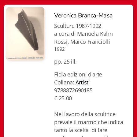
Gottardo edizioni
Veronica Branca-Masa
Gottardo ed. Scrittori svizzeri
Sculture 1987-1992
a cura di Manuela Kahn
Gottardo ed. Tempi moderni
Rossi, Marco Franciolli
1992
Gottardo ed. I cristalli
pp. 25 ill.
Giulio Topi editore
Fidia edizioni d'arte
La Toppa
Collana:
Artisti
9788872690185
I Facsimili
€ 25.00
Nel lavoro della scultrice
prevale il marmo che indica
Contatti
tanto la scelta di fare