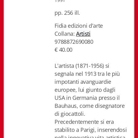
1991
Biblioteca letteraria Nord-Sud
pp. 256 ill.
Attualità & Studi
Fidia edizioni d'arte
Collana:
Artisti
Collana di Lugano
9788872690080
Cymbae
€ 40.00
Dibattiti & Documenti
L'artista (1871-1956) si
segnala nel 1913 tra le più
EJO- European Journalism Observatory
impotanti avanguardie
Facsimili
europee, lui giunto dagli
USA in Germania presso il
Immagini & Arte
Bauhaus, come disegnatore
di giocattoli.
Incontro con
Precedentemente si era
stabilito a Parigi, inserendosi
iQuaderni - fondazioneculturalecollinadoro
nella innovativa vita artistica,