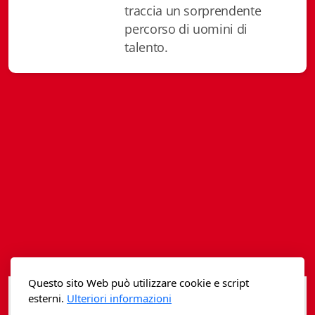
traccia un sorprendente
Istituzioni - Società - Cittadini
percorso di uomini di
Jus Helveticum
talento.
Libella
Maestri della Pietra
Oltre le frontiere
Storia
Spyra
Testi scolastici
Varia
Questo sito Web può utilizzare cookie e script
Fidia edizioni d'arte
esterni.
Ulteriori informazioni