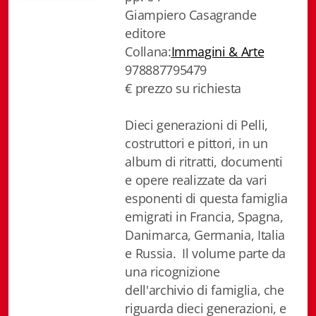
Giampiero Casagrande
Biblioteca letteraria Nord-Sud
editore
Attualità & Studi
Collana:
Immagini & Arte
978887795479
Collana di Lugano
€ prezzo su richiesta
Cymbae
Dieci generazioni di Pelli,
Dibattiti & Documenti
costruttori e pittori, in un
album di ritratti, documenti
EJO- European Journalism Observatory
e opere realizzate da vari
esponenti di questa famiglia
Facsimili
emigrati in Francia, Spagna,
Danimarca, Germania, Italia
Immagini & Arte
e Russia. Il volume parte da
Incontro con
una ricognizione
dell'archivio di famiglia, che
iQuaderni - fondazioneculturalecollinadoro
riguarda dieci generazioni, e