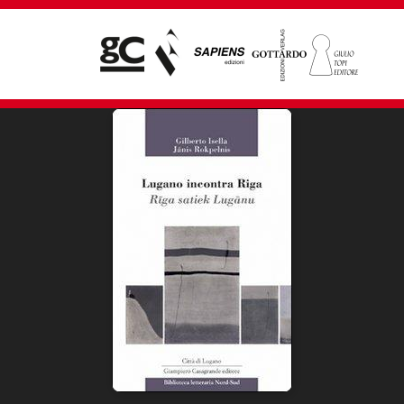
Giampiero Casagrande editore