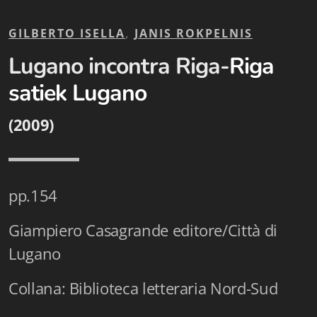
Biblioteca letteraria Nord-Sud
GILBERTO ISELLA
,
JANIS ROKPELNIS
Attualità & Studi
Lugano incontra Riga-
Riga
Collana di Lugano
satiek Lugano
Cymbae
(2009)
Dibattiti & Documenti
EJO- European Journalism Observatory
pp.154
Facsimili
Giampiero Casagrande editore/Città di
Immagini & Arte
Lugano
Incontro con
Collana: Biblioteca letteraria Nord-Sud
iQuaderni - fondazioneculturalecollinadoro