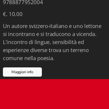
9788877952004
Istituzioni - Società - Cittadini
€. 10.00
Jus Helveticum
Un autore svizzero-italiano e uno lettone
Libella
si incontrano e si traducono a vicenda.
Maestri della Pietra
L'incontro di lingue, sensibilità ed
Oltre le frontiere
esperienze diverse trova un terreno
comune nella poesia.
Storia
Spyra
Maggiori info
Testi scolastici
Varia
Fidia edizioni d'arte