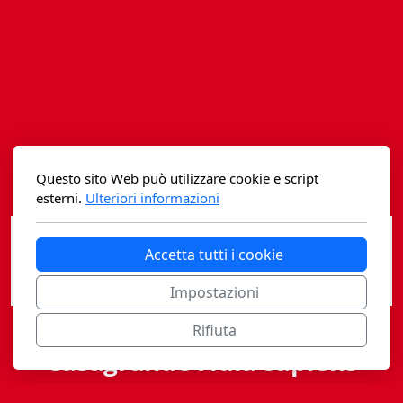
Istituzioni - Società - Cittadini
Jus Helveticum
Libella
Maestri della Pietra
Oltre le frontiere
Questo sito Web può utilizzare cookie e script
esterni.
Ulteriori informazioni
Storia
Spyra
Accetta tutti i cookie
Testi scolastici
Impostazioni
Rifiuta
Varia
Casagrande Fidia Sapiens
Fidia edizioni d'arte
editori associati sa