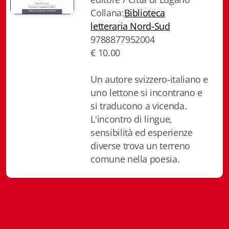
Collana:
Biblioteca
Biblioteca letteraria Nord-Sud
letteraria Nord-Sud
Attualità & Studi
9788877952004
€ 10.00
Collana di Lugano
Un autore svizzero-italiano e
Cymbae
uno lettone si incontrano e
Dibattiti & Documenti
si traducono a vicenda.
L'incontro di lingue,
EJO- European Journalism Observatory
sensibilità ed esperienze
diverse trova un terreno
Facsimili
comune nella poesia.
Immagini & Arte
Incontro con
iQuaderni - fondazioneculturalecollinadoro