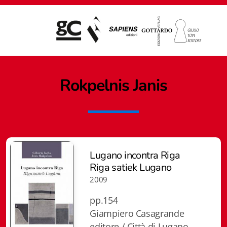
Rokpelnis Janis
Lugano incontra Riga
Riga satiek Lugano
2009
pp.154
Giampiero Casagrande
Giampiero Casagrande editore
editore / Città di Lugano