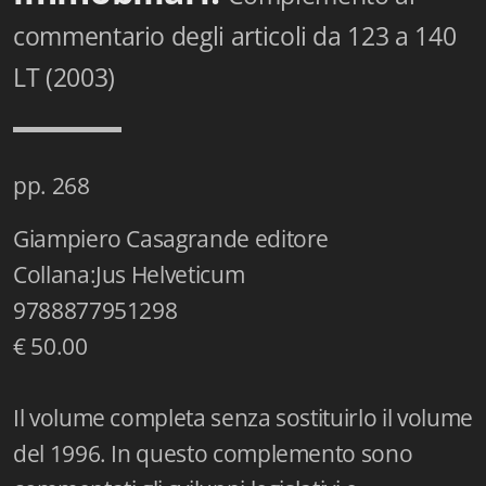
Istituzioni - Società - Cittadini
commentario degli articoli da 123 a 140
Jus Helveticum
LT (2003)
Libella
Maestri della Pietra
pp. 268
Oltre le frontiere
Giampiero Casagrande editore
Storia
Collana:Jus Helveticum
Spyra
9788877951298
€ 50.00
Testi scolastici
Varia
Il volume completa senza sostituirlo il volume
del 1996. In questo complemento sono
Fidia edizioni d'arte