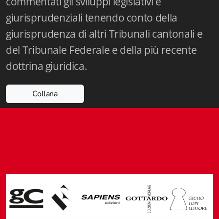
commentati gli sviluppi legislativi e
Fidia Architettura
giurisprudenziali tenendo conto della
Fidia. Artisti
giurisprudenza di altri Tribunali cantonali e
del Tribunale Federale e della più recente
Fidia. Artisti dei laghi. Itinerari europei
dottrina giuridica.
Fidia. Atti e Documenti
Collana
Fidia. Max Museo Chiasso
Fidia. Panoramas - Forces Vives par Jean Petit
Sapiens edizioni
Architettura & Arte
Attualità & Studi
Tesi universitarie