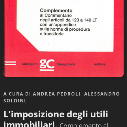
Biblioteca letteraria Nord-Sud
Attualità & Studi
Collana di Lugano
Cymbae
Dibattiti & Documenti
EJO- European Journalism Observatory
Facsimili
A CURA DI ANDREA PEDROLI
,
ALESSANDRO
Immagini & Arte
SOLDINI
Incontro con
L'imposizione degli utili
iQuaderni - fondazioneculturalecollinadoro
immobiliari.
Complemento al