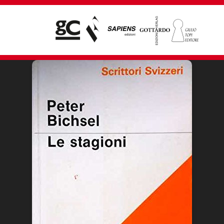
Giampiero Casagrande editore