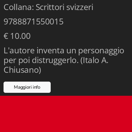
Collana: Scrittori svizzeri
Istituzioni - Società - Cittadini
Jus Helveticum
9788871550015
Libella
€ 10.00
Maestri della Pietra
L'autore inventa un personaggio
Oltre le frontiere
per poi distruggerlo. (Italo A.
Chiusano)
Storia
Spyra
Maggiori info
Testi scolastici
Varia
Fidia edizioni d'arte