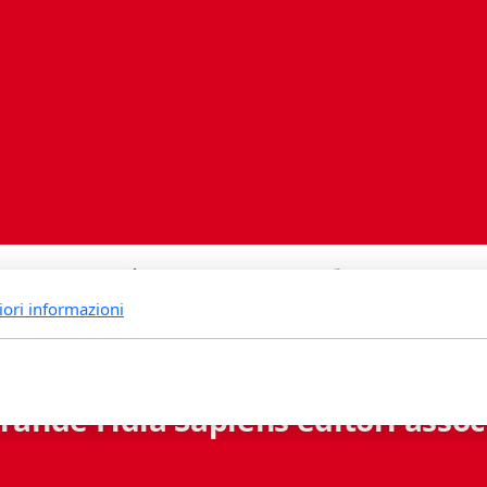
iori informazioni
rande Fidia Sapiens editori associ
Via B. Lambertenghi 5 - 6900 Lugano