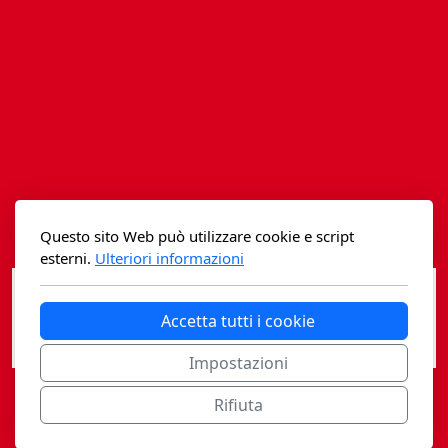
Istituzioni - Società - Cittadini
Jus Helveticum
Libella
Maestri della Pietra
Oltre le frontiere
Storia
Questo sito Web può utilizzare cookie e script
esterni.
Ulteriori informazioni
Spyra
Accetta tutti i cookie
Testi scolastici
Impostazioni
Varia
Rifiuta
Fidia edizioni d'arte
Casagrande Fidia Sapiens