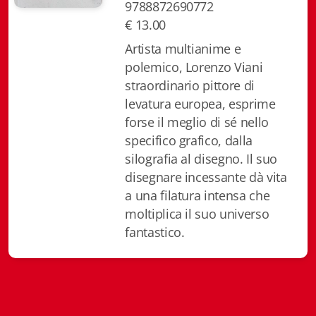
9788872690772
Biblioteca letteraria Nord-Sud
€ 13.00
Artista multianime e
Attualità & Studi
polemico, Lorenzo Viani
Collana di Lugano
straordinario pittore di
levatura europea, esprime
Cymbae
forse il meglio di sé nello
specifico grafico, dalla
Dibattiti & Documenti
silografia al disegno. Il suo
EJO- European Journalism Observatory
disegnare incessante dà vita
a una filatura intensa che
Facsimili
moltiplica il suo universo
fantastico.
Immagini & Arte
Incontro con
iQuaderni - fondazioneculturalecollinadoro