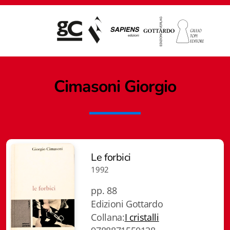
Cimasoni
Giorgio
Le forbici
1992
pp. 88
Edizioni Gottardo
Collana:
I cristalli
Giampiero Casagrande editore