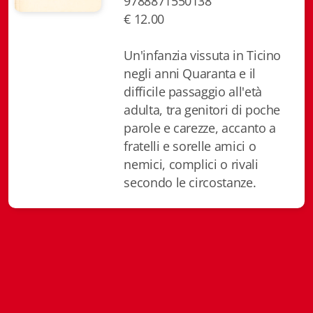
9788871550138
Biblioteca letteraria Nord-Sud
€ 12.00
Attualità & Studi
Un'infanzia vissuta in Ticino
negli anni Quaranta e il
Collana di Lugano
difficile passaggio all'età
adulta, tra genitori di poche
Cymbae
parole e carezze, accanto a
Dibattiti & Documenti
fratelli e sorelle amici o
nemici, complici o rivali
EJO- European Journalism Observatory
secondo le circostanze.
Facsimili
Immagini & Arte
Incontro con
iQuaderni - fondazioneculturalecollinadoro