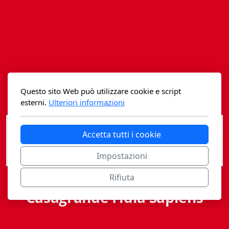
Istituzioni - Società - Cittadini
Jus Helveticum
Libella
Maestri della Pietra
Questo sito Web può utilizzare cookie e script
Oltre le frontiere
esterni.
Ulteriori informazioni
Storia
Accetta tutti i cookie
Spyra
Impostazioni
Testi scolastici
Rifiuta
Varia
Casagrande Fidia Sapiens
Fidia edizioni d'arte
editori associati sa