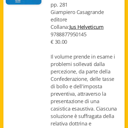
pp. 281
Biblioteca letteraria Nord-Sud
Giampiero Casagrande
editore
Attualità & Studi
Collana:
Jus Helveticum
Collana di Lugano
9788877950145
€ 30.00
Cymbae
Il volume prende in esame i
Dibattiti & Documenti
problemi sollevati dalla
EJO- European Journalism Observatory
percezione, da parte della
Confederazione, delle tasse
Facsimili
di bollo e dell'imposta
preventiva, attraverso la
Immagini & Arte
presentazione di una
Incontro con
casistica esaustiva. Ciascuna
soluzione è suffragata della
iQuaderni - fondazioneculturalecollinadoro
relativa dottrina e