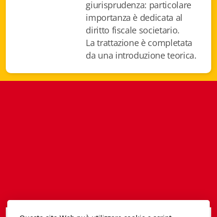
giurisprudenza: particolare
Istituzioni - Società - Cittadini
importanza è dedicata al
Jus Helveticum
diritto fiscale societario.
La trattazione è completata
Libella
da una introduzione teorica.
Maestri della Pietra
Oltre le frontiere
Storia
Spyra
Testi scolastici
Varia
Fidia edizioni d'arte