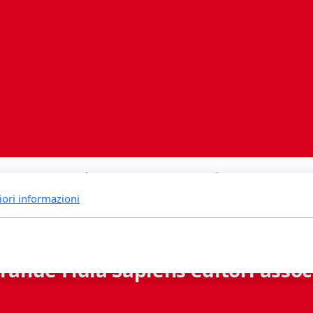
iori informazioni
rande Fidia Sapiens editori associ
Via B. Lambertenghi 5 - 6900 Lugano