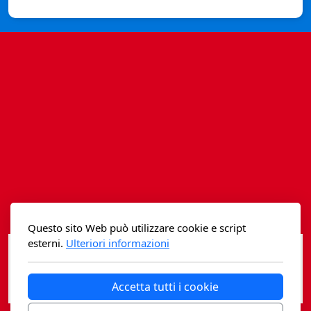
Istituzioni - Società - Cittadini
Jus Helveticum
Libella
Maestri della Pietra
Oltre le frontiere
Storia
Spyra
Testi scolastici
Questo sito Web può utilizzare cookie e script
esterni.
Ulteriori informazioni
Varia
Accetta tutti i cookie
Fidia edizioni d'arte