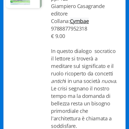
Giampiero Casagrande
Biblioteca letteraria Nord-Sud
editore
Attualità & Studi
Collana:
Cymbae
9788877952318
Collana di Lugano
€ 9.00
Cymbae
In questo dialogo socratico
Dibattiti & Documenti
il lettore si troverà a
meditare sul significato e il
EJO- European Journalism Observatory
ruolo ricoperto da concetti
antich
i in una società
nuova.
Facsimili
Le crisi segnano il nostro
tempo ma la domanda di
Immagini & Arte
bellezza resta un bisogno
Incontro con
primordiale che
l'architettura è chiamata a
iQuaderni - fondazioneculturalecollinadoro
soddisfare.