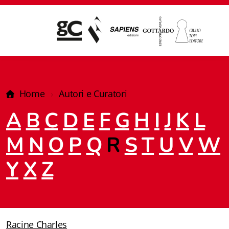
Home
Autori e Curatori
A
B
C
D
E
F
G
H
I
J
K
L
M
N
O
P
Q
R
S
T
U
V
W
Y
X
Z
Giampiero Casagrande editore
Racine Charles