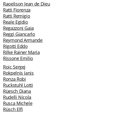
Raoelison Jean de Dieu
Biblioteca letteraria Nord-Sud
Ratti Fiorenza
Ratti Remigio
Attualità & Studi
Reale Egidio
Regazzoni Gaia
Collana di Lugano
Reggi Giancarlo
Cymbae
Reymond Armande
Rigotti Eddo
Dibattiti & Documenti
Rilke Rainer Maria
Rissone Emilio
EJO- European Journalism Observatory
Roic Sergej
Rokpelnis Janis
Facsimili
Ronza Robi
Immagini & Arte
Ruckstuhl Lotti
Rüesch Diana
Incontro con
Rudelli Nicola
Rusca Michele
iQuaderni - fondazioneculturalecollinadoro
Rüsch Elfi