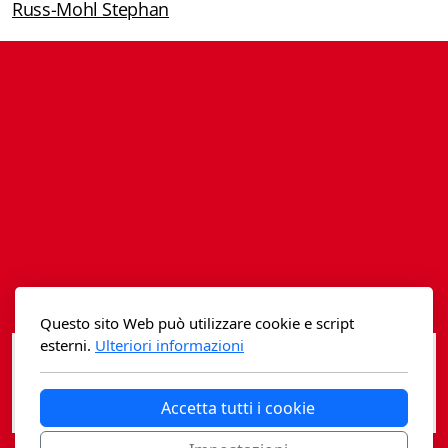
Russ-Mohl Stephan
Istituzioni - Società - Cittadini
Jus Helveticum
Libella
Maestri della Pietra
Oltre le frontiere
Storia
Spyra
Questo sito Web può utilizzare cookie e script
Testi scolastici
esterni.
Ulteriori informazioni
Varia
Accetta tutti i cookie
Fidia edizioni d'arte