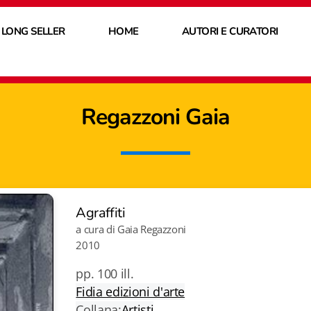
 LONG SELLER
HOME
AUTORI E CURATORI
Regazzoni Gaia
Agraffiti
a cura di Gaia Regazzoni
2010
pp. 100 ill.
Fidia edizioni d'arte
Collana:
Artisti