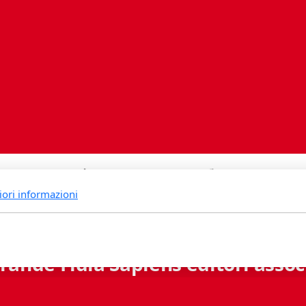
iori informazioni
rande Fidia Sapiens editori associ
Via B. Lambertenghi 5 - 6900 Lugano