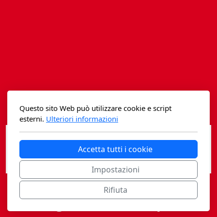
Istituzioni - Società - Cittadini
Jus Helveticum
Libella
Maestri della Pietra
Oltre le frontiere
Questo sito Web può utilizzare cookie e script
Storia
esterni.
Ulteriori informazioni
Spyra
Accetta tutti i cookie
Testi scolastici
Impostazioni
Varia
Rifiuta
Casagrande Fidia Sapiens
Fidia edizioni d'arte