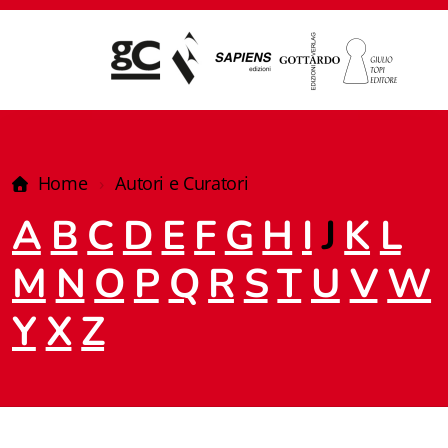
Home
Autori e Curatori
A
B
C
D
E
F
G
H
I
J
K
L
M
N
O
P
Q
R
S
T
U
V
W
Y
X
Z
Giampiero Casagrande editore