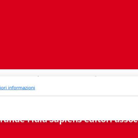
iori informazioni
rande Fidia Sapiens editori associ
Via B. Lambertenghi 5 - 6900 Lugano