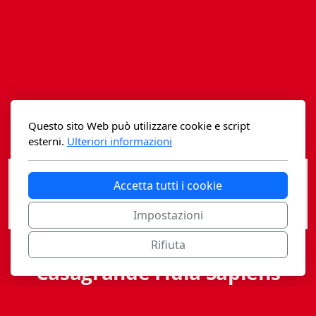
Istituzioni - Società - Cittadini
Jus Helveticum
Libella
Maestri della Pietra
Questo sito Web può utilizzare cookie e script
Oltre le frontiere
esterni.
Ulteriori informazioni
Storia
Accetta tutti i cookie
Spyra
Impostazioni
Testi scolastici
Rifiuta
Varia
Casagrande Fidia Sapiens
Fidia edizioni d'arte
editori associati sa