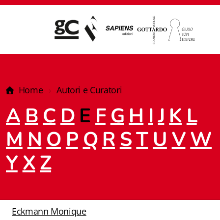
Home
Autori e Curatori
A
B
C
D
E
F
G
H
I
J
K
L
M
N
O
P
Q
R
S
T
U
V
W
Y
X
Z
Giampiero Casagrande editore
Eckmann Monique