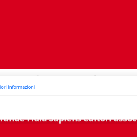
iori informazioni
rande Fidia Sapiens editori associ
Via B. Lambertenghi 5 - 6900 Lugano