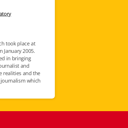
atory
h took place at
in January 2005.
ed in bringing
urnalist and
 realities and the
s journalism which