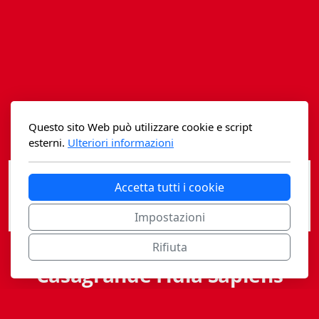
Istituzioni - Società - Cittadini
Jus Helveticum
Libella
Maestri della Pietra
Questo sito Web può utilizzare cookie e script
Oltre le frontiere
esterni.
Ulteriori informazioni
Storia
Accetta tutti i cookie
Spyra
Impostazioni
Testi scolastici
Rifiuta
Varia
Casagrande Fidia Sapiens
Fidia edizioni d'arte
editori associati sa