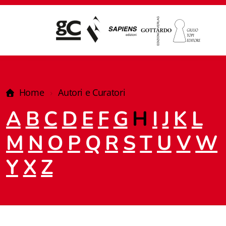
Home
Autori e Curatori
A
B
C
D
E
F
G
H
I
J
K
L
M
N
O
P
Q
R
S
T
U
V
W
Y
X
Z
Giampiero Casagrande editore