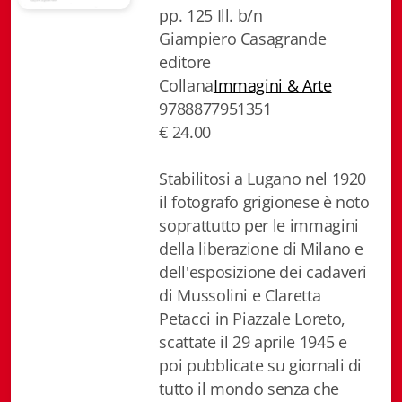
pp. 125 Ill. b/n
Biblioteca letteraria Nord-Sud
Giampiero Casagrande
editore
Attualità & Studi
Collana
Immagini & Arte
Collana di Lugano
9788877951351
€ 24.00
Cymbae
Stabilitosi a Lugano nel 1920
Dibattiti & Documenti
il fotografo grigionese è noto
EJO- European Journalism Observatory
soprattutto per le immagini
della liberazione di Milano e
Facsimili
dell'esposizione dei cadaveri
di Mussolini e Claretta
Immagini & Arte
Petacci in Piazzale Loreto,
Incontro con
scattate il 29 aprile 1945 e
poi pubblicate su giornali di
iQuaderni - fondazioneculturalecollinadoro
tutto il mondo senza che