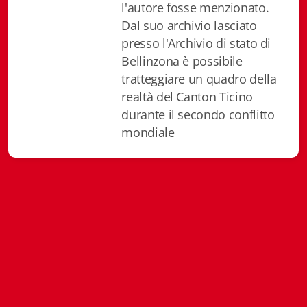
l'autore fosse menzionato.
Istituzioni - Società - Cittadini
Dal suo archivio lasciato
Jus Helveticum
presso l'Archivio di stato di
Bellinzona è possibile
Libella
tratteggiare un quadro della
realtà del Canton Ticino
Maestri della Pietra
durante il secondo conflitto
mondiale
Oltre le frontiere
Storia
Spyra
Testi scolastici
Varia
Fidia edizioni d'arte