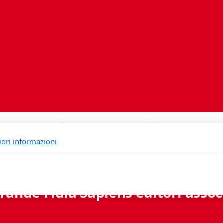
iori informazioni
rande Fidia Sapiens editori associ
Via B. Lambertenghi 5 - 6900 Lugano