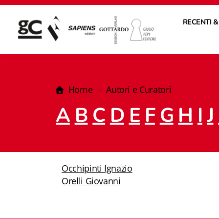
RECENTI &
Home
Autori e Curatori
A
B
C
D
E
F
G
H
I
J
Occhipinti Ignazio
Orelli Giovanni