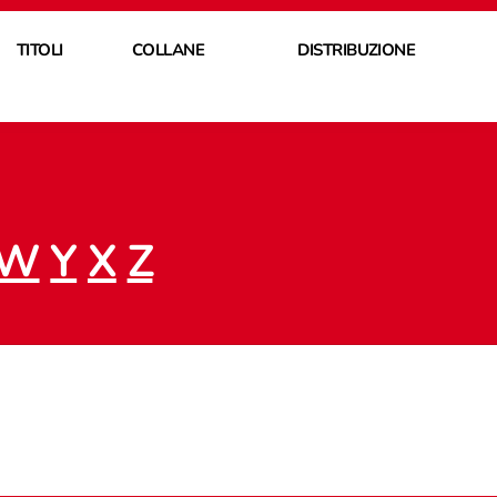
TITOLI
COLLANE
DISTRIBUZIONE
W
Y
X
Z