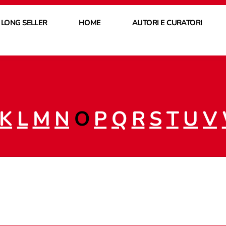
 LONG SELLER
HOME
AUTORI E CURATORI
K
L
M
N
O
P
Q
R
S
T
U
V