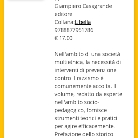
Giampiero Casagrande
Biblioteca letteraria Nord-Sud
editore
Attualità & Studi
Collana:
Libella
9788877951786
Collana di Lugano
€ 17.00
Cymbae
Nell'ambito di una società
multietnica, la necessità di
Dibattiti & Documenti
interventi di prevenzione
EJO- European Journalism Observatory
contro il razzismo è
comunemente accolta. Il
Facsimili
volume, redatto da esperte
nell'ambito socio-
Immagini & Arte
pedagogico, fornisce
Incontro con
strumenti teorici e pratici
per agire efficacemente.
iQuaderni - fondazioneculturalecollinadoro
Prefazione dello storico