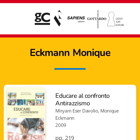
Eckmann Monique
Educare al confronto
Antirazzismo
Miryam Eser Davolio, Monique
Eckmann
2009
Giampiero Casagrande editore
pp. 219